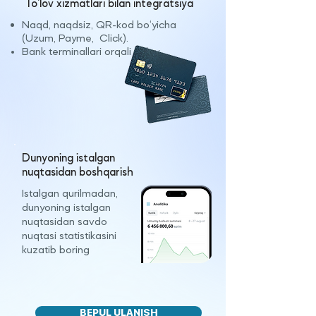
To‘lov xizmatlari bilan integratsiya
Naqd,
naqdsiz, QR-kod bo‘yicha
(Uzum, Payme, Click).
Bank terminallari orqali to‘lov
Dunyoning istalgan
nuqtasidan boshqarish
Istalgan qurilmadan,
dunyoning istalgan
nuqtasidan savdo
nuqtasi statistikasini
kuzatib boring
BEPUL ULANISH