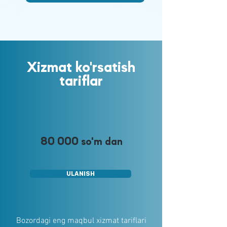
Xizmat ko'rsatish
tariflar
80 000
so'm dan
ULANISH
Bozordagi eng maqbul xizmat tariflari