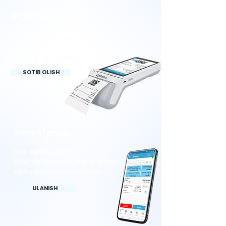
POS-terminal
Kassa o‘rnatilgan Nexgo
POS terminali foydalanishga
tayyor
SOTIB OLISH
Smartfonda
Har qanday Android
smartfonida ishlaydigan qulay
va funksional mobil kassa
ULANISH