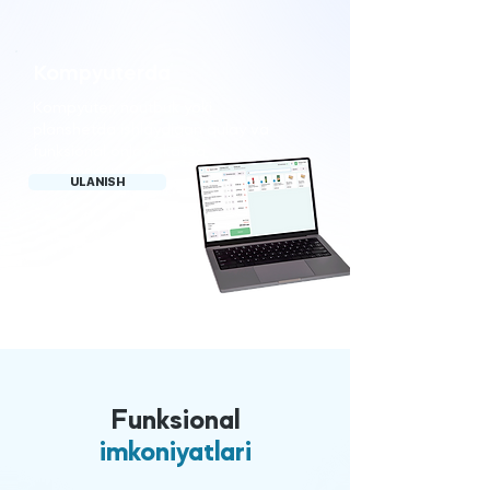
Kompyuterda
Kompyuter, noutbuk yoki
planshetda ishlaydigan qulay va
funksional onlayn kassa
ULANISH
Funksional
imkoniyatlari