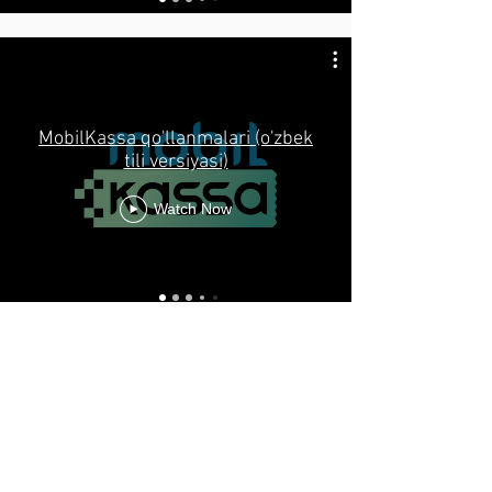
MobilKassa qo'llanmalari (o'zbek
tili versiyasi)
Watch Now
Yangiliklar
Ommaviy oferta